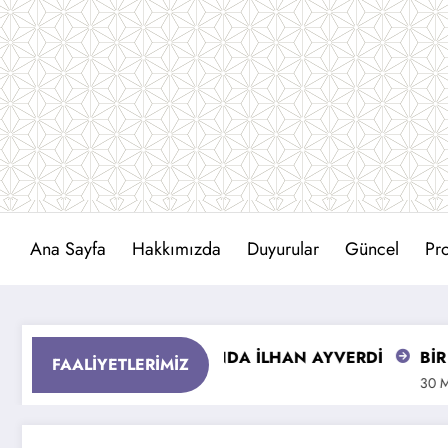
İçeriğe
atla
Ana Sayfa
Hakkımızda
Duyurular
Güncel
Pro
ĞUMUNUN 100. YILINDA İLHAN AYVERDİ
BİR YAZA
FAALIYETLERIMIZ
Nisan 2026
30 Mart 202