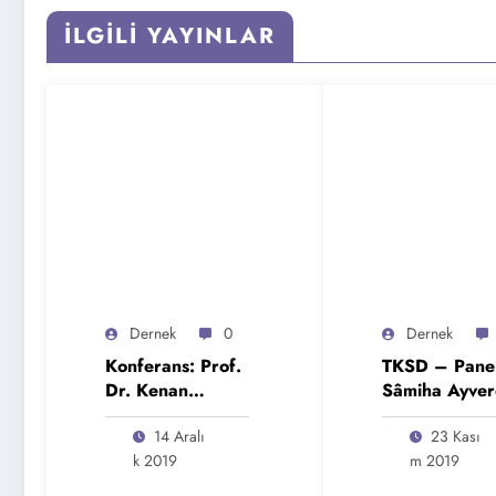
İLGILI YAYINLAR
Dernek
0
Dernek
Konferans: Prof.
TKSD – Panel
Dr. Kenan
Sâmiha Ayver
GÜRSOY –
– 23 Kasım
14 Aralı
23 Kası
Aydın
2019 Cumarte
K 2019
M 2019
Sorumluluğu