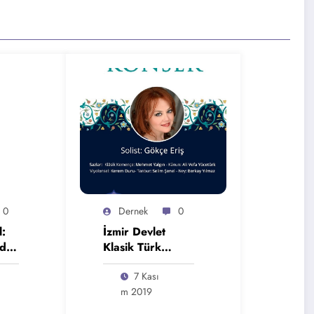
0
Dernek
0
:
İzmir Devlet
di
Klasik Türk
Müziği Konseri –
7 Kası
si
Gökçe Eriş
M 2019