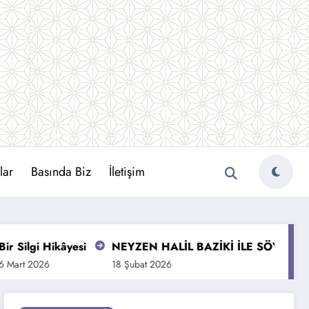
lar
Basında Biz
İletişim
gi Hikâyesi
NEYZEN HALİL BAZİKİ İLE SÖYLEŞİ
KIZ
026
18 Şubat 2026
28 