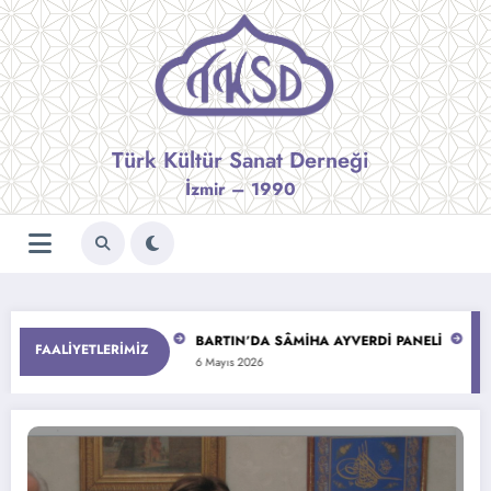
İçeriğe
atla
Türk Kültür Sanat Derneği
İzmir – 1990
RKMEN’LE RÖPORTAJ
BARTIN’DA SÂMİHA AYVERDİ PANELİ
DOĞUMU
FAALIYETLERIMIZ
26
6 Mayıs 2026
18 Nisan
DOĞUMUNUN 100. YILINDA İLHAN AYVERDİ