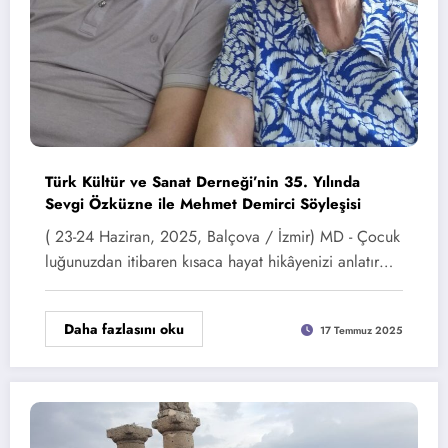
Türk Kültür ve Sanat Derneği’nin 35. Yılında
Sevgi Özküzne ile Mehmet Demirci Söyleşisi
( 23-24 Haziran, 2025, Balçova / İzmir) MD - Çocuk
luğunuzdan itibaren kısaca hayat hikâyenizi anlatır…
Daha fazlasını oku
17 Temmuz 2025