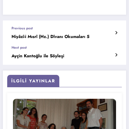
Previous post
Niyâzî-i Mısrî (Hz.) Dîvanı Okumaları 5
Next post
Ayçin Kantoğlu ile Söyleşi
İLGILI YAYINLAR